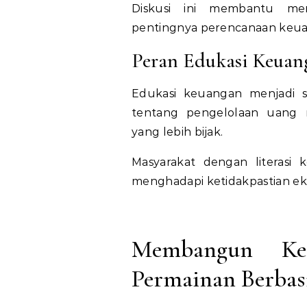
Diskusi ini membantu men
pentingnya perencanaan keu
Peran Edukasi Keuan
Edukasi keuangan menjadi 
tentang pengelolaan uang
yang lebih bijak.
Masyarakat dengan literasi 
menghadapi ketidakpastian e
Membangun Kes
Permainan Berbas