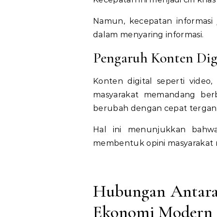
Namun, kecepatan informasi 
dalam menyaring informasi.
Pengaruh Konten Digi
Konten digital seperti video,
masyarakat memandang berba
berubah dengan cepat tergant
Hal ini menunjukkan bahwa
membentuk opini masyarakat
Hubungan Antara 
Ekonomi Modern