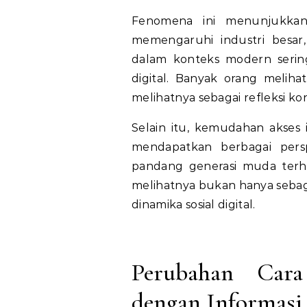
Fenomena ini menunjukkan
memengaruhi industri besar, t
dalam konteks modern sering
digital. Banyak orang meliha
melihatnya sebagai refleksi kon
Selain itu, kemudahan akses
mendapatkan berbagai persp
pandang generasi muda ter
melihatnya bukan hanya sebagai 
dinamika sosial digital.
Perubahan Cara
dengan Informasi