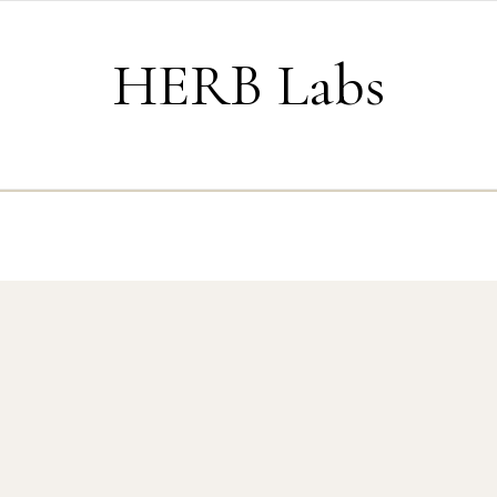
HERB Labs