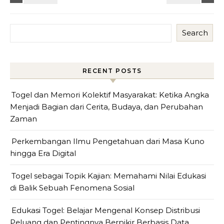
Search
RECENT POSTS
Togel dan Memori Kolektif Masyarakat: Ketika Angka
Menjadi Bagian dari Cerita, Budaya, dan Perubahan
Zaman
Perkembangan Ilmu Pengetahuan dari Masa Kuno
hingga Era Digital
Togel sebagai Topik Kajian: Memahami Nilai Edukasi
di Balik Sebuah Fenomena Sosial
Edukasi Togel: Belajar Mengenal Konsep Distribusi
Peluang dan Pentingnya Berpikir Berbasis Data