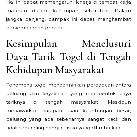
Hal ini dapat memengaruhi kinerja di tempat kerja
maupun dalam kehidupan sehari-hari. Dalam
jangka panjang, dampak ini dapat menghambat
perkembangan pribadi.
Kesimpulan Menelusuri
Daya Tarik Togel di Tengah
Kehidupan Masyarakat
Fenomena togel mencerminkan perpaduan antara
peluang dan keyakinan yang membentuk daya
tariknya di tengah masyarakat. Meskipun
menawarkan harapan akan keuntungan besar,
peluang yang ada sebenarnya sangat kecil dan
tidak sebanding dengan risiko yang ditimbulkan.