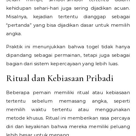
kehidupan sehari-hari juga sering dijadikan acuan.
Misalnya, kejadian tertentu dianggap sebagai
“pertanda” yang bisa dijadikan dasar untuk memilih
angka.
Praktik ini menunjukkan bahwa togel tidak hanya
dipandang sebagai permainan, tetapi juga sebagai
bagian dari sistem kepercayaan yang lebih luas.
Ritual dan Kebiasaan Pribadi
Beberapa pemain memiliki ritual atau kebiasaan
tertentu sebelum memasang angka, seperti
memilih waktu tertentu atau menggunakan
metode khusus. Ritual ini memberikan rasa percaya
diri dan keyakinan bahwa mereka memiliki peluang
lebih besar untuk menang.