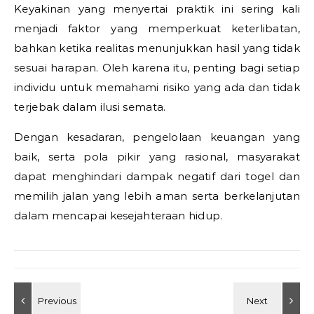
Keyakinan yang menyertai praktik ini sering kali
menjadi faktor yang memperkuat keterlibatan,
bahkan ketika realitas menunjukkan hasil yang tidak
sesuai harapan. Oleh karena itu, penting bagi setiap
individu untuk memahami risiko yang ada dan tidak
terjebak dalam ilusi semata.
Dengan kesadaran, pengelolaan keuangan yang
baik, serta pola pikir yang rasional, masyarakat
dapat menghindari dampak negatif dari togel dan
memilih jalan yang lebih aman serta berkelanjutan
dalam mencapai kesejahteraan hidup.