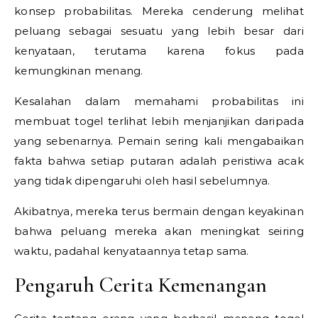
konsep probabilitas. Mereka cenderung melihat
peluang sebagai sesuatu yang lebih besar dari
kenyataan, terutama karena fokus pada
kemungkinan menang.
Kesalahan dalam memahami probabilitas ini
membuat togel terlihat lebih menjanjikan daripada
yang sebenarnya. Pemain sering kali mengabaikan
fakta bahwa setiap putaran adalah peristiwa acak
yang tidak dipengaruhi oleh hasil sebelumnya.
Akibatnya, mereka terus bermain dengan keyakinan
bahwa peluang mereka akan meningkat seiring
waktu, padahal kenyataannya tetap sama.
Pengaruh Cerita Kemenangan