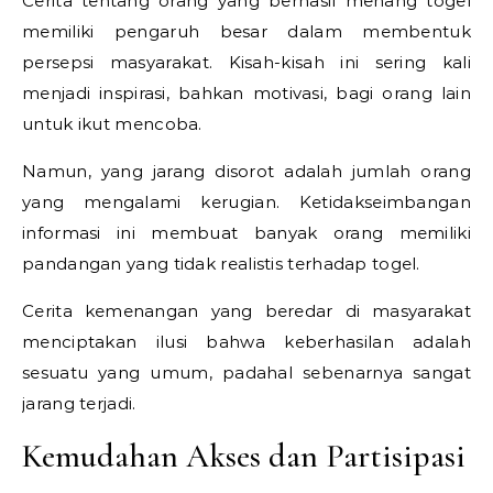
Cerita tentang orang yang berhasil menang togel
memiliki pengaruh besar dalam membentuk
persepsi masyarakat. Kisah-kisah ini sering kali
menjadi inspirasi, bahkan motivasi, bagi orang lain
untuk ikut mencoba.
Namun, yang jarang disorot adalah jumlah orang
yang mengalami kerugian. Ketidakseimbangan
informasi ini membuat banyak orang memiliki
pandangan yang tidak realistis terhadap togel.
Cerita kemenangan yang beredar di masyarakat
menciptakan ilusi bahwa keberhasilan adalah
sesuatu yang umum, padahal sebenarnya sangat
jarang terjadi.
Kemudahan Akses dan Partisipasi