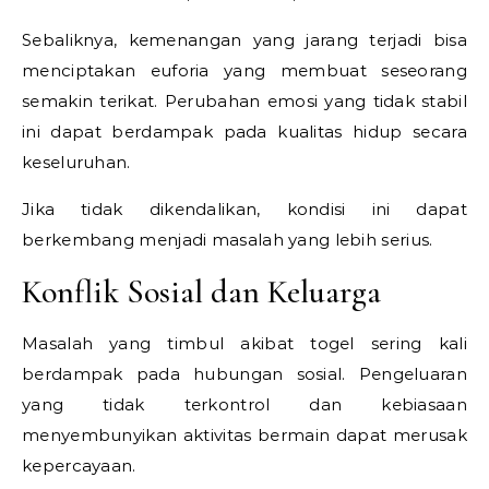
Sebaliknya, kemenangan yang jarang terjadi bisa
menciptakan euforia yang membuat seseorang
semakin terikat. Perubahan emosi yang tidak stabil
ini dapat berdampak pada kualitas hidup secara
keseluruhan.
Jika tidak dikendalikan, kondisi ini dapat
berkembang menjadi masalah yang lebih serius.
Konflik Sosial dan Keluarga
Masalah yang timbul akibat togel sering kali
berdampak pada hubungan sosial. Pengeluaran
yang tidak terkontrol dan kebiasaan
menyembunyikan aktivitas bermain dapat merusak
kepercayaan.